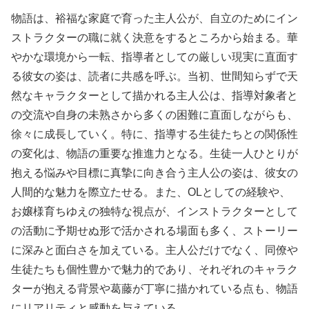
物語は、裕福な家庭で育った主人公が、自立のためにイン
ストラクターの職に就く決意をするところから始まる。華
やかな環境から一転、指導者としての厳しい現実に直面す
る彼女の姿は、読者に共感を呼ぶ。当初、世間知らずで天
然なキャラクターとして描かれる主人公は、指導対象者と
の交流や自身の未熟さから多くの困難に直面しながらも、
徐々に成長していく。特に、指導する生徒たちとの関係性
の変化は、物語の重要な推進力となる。生徒一人ひとりが
抱える悩みや目標に真摯に向き合う主人公の姿は、彼女の
人間的な魅力を際立たせる。また、OLとしての経験や、
お嬢様育ちゆえの独特な視点が、インストラクターとして
の活動に予期せぬ形で活かされる場面も多く、ストーリー
に深みと面白さを加えている。主人公だけでなく、同僚や
生徒たちも個性豊かで魅力的であり、それぞれのキャラク
ターが抱える背景や葛藤が丁寧に描かれている点も、物語
にリアリティと感動を与えている。