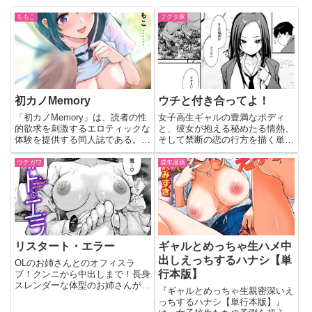
ももこ
フグタ家
初カノMemory
ウチと付き合ってよ！
「初カノMemory」は、読者の性
女子高生ギャルの豊満なボディ
的欲求を刺激するエロティックな
と、彼女が抱える秘めたる情熱、
体験を提供する同人誌である。女
そして禁断の恋の行方を描く単話
子校生との禁断の恋、制服、巨
作品『ウチと付き合ってよ！』。
乳、中出しといった要素が、読者
読者の期待を超える濃厚な体験
ウチガワ
成年漫画
を夢中にさせる。
を、詳細なレビューと共にお届け
します。
リスタート・エラー
ギャルとめっちゃ生ハメ中
出しえっちするハナシ【単
OLのお姉さんとのオフィスラ
行本版】
ブ！クンニから中出しまで！長身
スレンダーな体型のお姉さんが性
『ギャルとめっちゃ生親密深いえ
的に奔放になる姿が魅力的！
っちするハナシ【単行本版】』