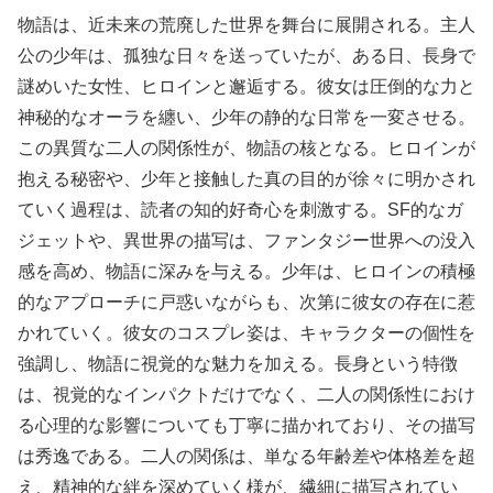
物語は、近未来の荒廃した世界を舞台に展開される。主人
公の少年は、孤独な日々を送っていたが、ある日、長身で
謎めいた女性、ヒロインと邂逅する。彼女は圧倒的な力と
神秘的なオーラを纏い、少年の静的な日常を一変させる。
この異質な二人の関係性が、物語の核となる。ヒロインが
抱える秘密や、少年と接触した真の目的が徐々に明かされ
ていく過程は、読者の知的好奇心を刺激する。SF的なガ
ジェットや、異世界の描写は、ファンタジー世界への没入
感を高め、物語に深みを与える。少年は、ヒロインの積極
的なアプローチに戸惑いながらも、次第に彼女の存在に惹
かれていく。彼女のコスプレ姿は、キャラクターの個性を
強調し、物語に視覚的な魅力を加える。長身という特徴
は、視覚的なインパクトだけでなく、二人の関係性におけ
る心理的な影響についても丁寧に描かれており、その描写
は秀逸である。二人の関係は、単なる年齢差や体格差を超
え、精神的な絆を深めていく様が、繊細に描写されてい