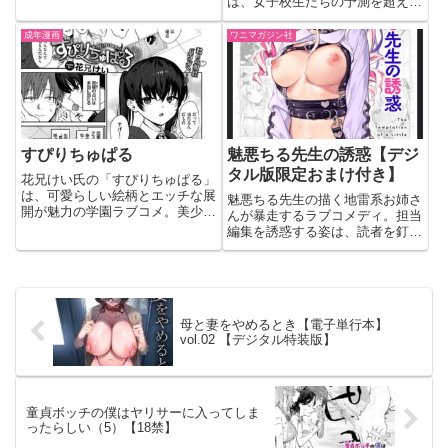
は、女子校生たちの予測を超える
情熱的なハーレム展開と、ハード
なラブ＆H描写で読者を圧倒する
成年漫画
ワニマガジン社
衝撃作だ。単行本でありながら
R18作品の最前線をいく内容で、
読者の欲望を刺激し、ページをめ
くる手を止めさせない中毒性を持
つ。豊満で積極的なギャルキャラ
たちが織りなす刺激的なシーンの
連続は、一気読み必至だ。
すぴりちゅぱる
魅悪ちる先生の誘惑【デジ
タル版限定おまけ付き】
花兄けい氏の「すぴりちゅぱる」
は、可愛らしい絵柄とエッチな展
魅悪ちる先生の描く地雷系お姉さ
開が魅力の学園ラブコメ。美少女
んが暴走するラブコメディ。担当
JKとのイチャラブ体験、中出
編集を誘惑する姿は、読者を釘付
し、フェラなど、読者を飽きさせ
けにすること間違いなし。デジタ
ない要素が満載。制服姿に興奮が
ル版限定のおまけも必見だ。
止まらない読者は必見だ。
母と妻をやめるとき【電子単行本】
vol.02 【デジタル特装版】
童貞ボッチの僕はヤリサーに入ってしま
ったらしい（5）【18禁】