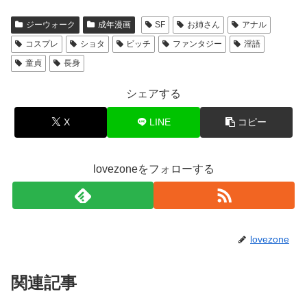
ジーウォーク
成年漫画
SF
お姉さん
アナル
コスプレ
ショタ
ビッチ
ファンタジー
淫語
童貞
長身
シェアする
X
LINE
コピー
lovezoneをフォローする
lovezone
関連記事